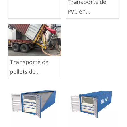
Transporte de
beneficios?
PVC en
contenedores con
LAF Dry Bulk Liner
Transporte de
pellets de
poliéster con Dry
Bulk Liner