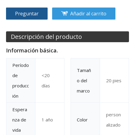
Preguntar
Añadir al carrito
Descripción del producto
Información básica.
Período
Tamañ
de
<20
o del
20 pies
producc
días
marco
ión
Espera
person
nza de
1 año
Color
alizado
vida