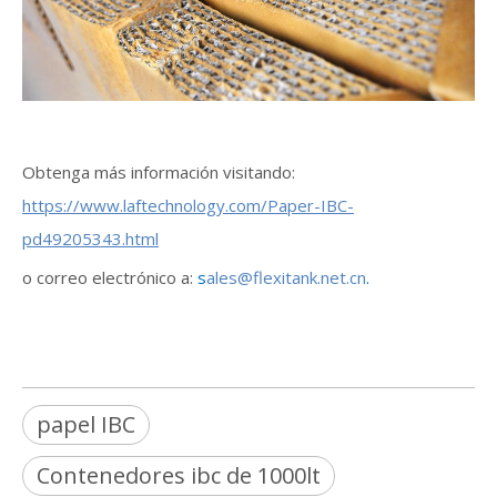
Obtenga más información visitando:
https://www.laftechnology.com/Paper-IBC-
pd49205343.html
o correo electrónico a:
s
ales@flexitank.net.cn
.
papel IBC
Contenedores ibc de 1000lt