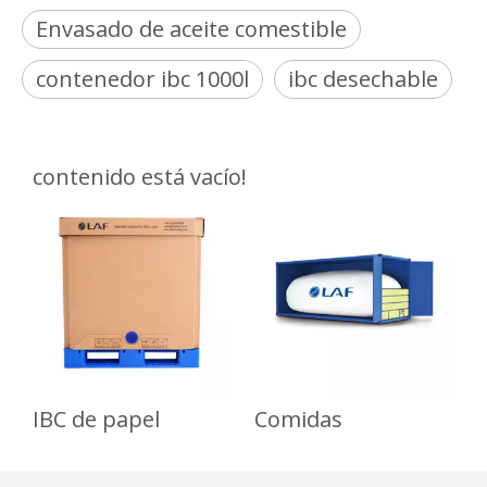
Envasado de aceite comestible
contenedor ibc 1000l
ibc desechable
contenido está vacío!
IBC de papel
Comidas
I