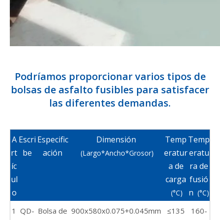
Podríamos proporcionar varios tipos de
bolsas de asfalto fusibles para satisfacer
las diferentes demandas.
A
Escri
Especific
Dimensión
Temp
Temp
rt
be
ación
eratur
eratu
(Largo*Ancho*Grosor)
íc
a de
ra de
ul
carga
fusió
o
n
(°C)
(°C)
1
QD-
Bolsa de
900x580x0.075+0.045mm
≤135
160-