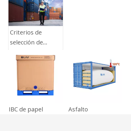
por ferrocarril
Criterios de
selección de
contenedores
para Flexitank
IBC de papel
Asfalto
I