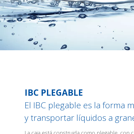
IBC PLEGABLE
El IBC plegable es la forma m
y transportar líquidos a grane
La caja está construida como plegable, con ca