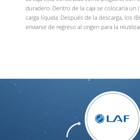
duradero. Dentro de la caja se colocaría un 
carga líquida. Después de la descarga, los I
enviarse de regreso al origen para la reutiliza