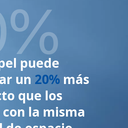
pel puede
tar un
20%
más
to que los
 con la misma
 de espacio.