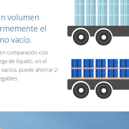
un volumen
ormemente el
no vacío.
, en comparación con
ga de líquido, en el
vacíos, puede ahorrar 2-
egables.