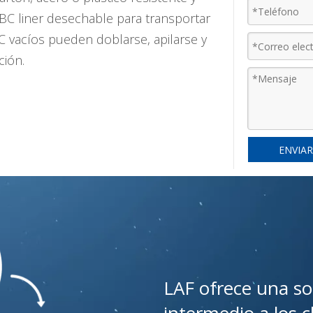
IBC liner desechable para transportar
BC vacíos pueden doblarse, apilarse y
ción.
ENVIAR
LAF ofrece una so