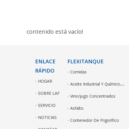
contenido está vacío!
ENLACE
FLEXITANQUE
RÁPIDO
Comidas
HOGAR
A
ceite Industrial Y Químicos No Peligrosos
SOBRE LAF
Vino/jugo Concentrados
SERVICIO
Asfalto
NOTICIAS
Contenedor De Frigorífico
C
ONTÁCTENOS