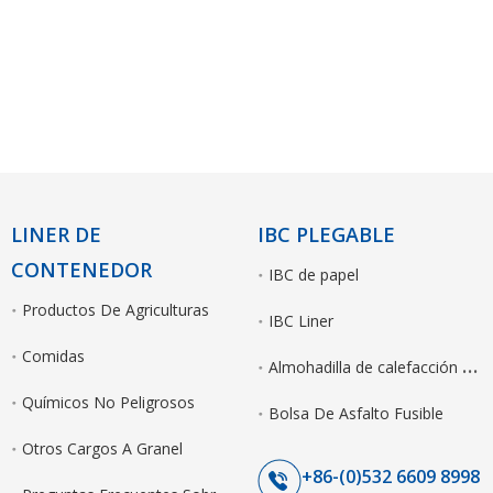
LINER DE
IBC PLEGABLE
CONTENEDOR
IBC de papel
Productos De Agriculturas
IBC Liner
Comidas
A
lmohadilla de calefacción eléctrica de IBC
Químicos No Peligrosos
Bolsa De Asfalto Fusible
Otros Cargos A Granel
+86-(0)532 6609 8998
P
reguntas Frecuentes Sobre El Revestimiento Seco A Granel