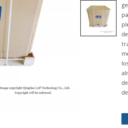
ge
pa
pl
de
tr
me
lo
al
de
de