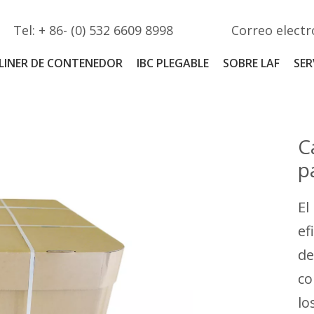
Tel: + 86- (0) 532 6609 8998
Correo electr
LINER DE CONTENEDOR
IBC PLEGABLE
SOBRE LAF
SER
C
p
El
ef
de
co
lo