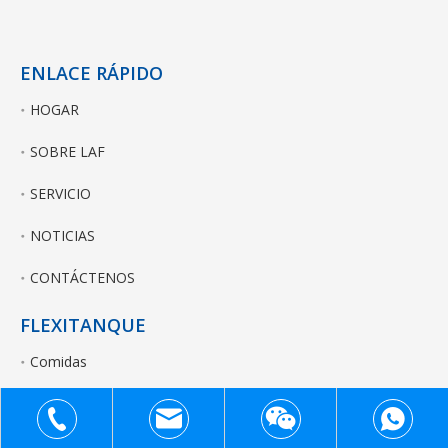
ENLACE RÁPIDO
HOGAR
SOBRE LAF
SERVICIO
NOTICIAS
CONTÁCTENOS
FLEXITANQUE
Comidas
Aceite Industrial Y Químicos No Peligrosos
+86
Vino/jugo Concentrados