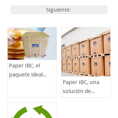
Siguiente:
Paper IBC, el
paquete ideal
Paper IBC, una
para el envío de
solución de
jarabe líquido
embalaje verde
para el transporte
de líquidos a