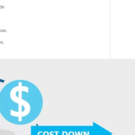
ede
pas.
le,