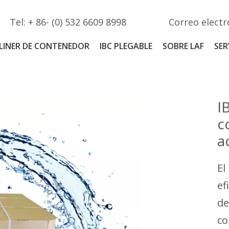
Tel: + 86- (0) 532 6609 8998
Correo electr
LINER DE CONTENEDOR
IBC PLEGABLE
SOBRE LAF
SER
I
c
a
El
ef
de
co