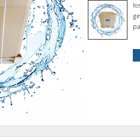
lo
ge
pa