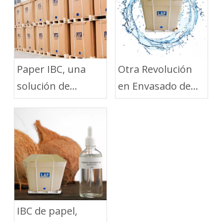
Paper IBC, una
Otra Revolución
solución de
en Envasado de
embalaje verde
Líquidos y
para el transporte
Logística
de líquidos a
granel
IBC de papel,