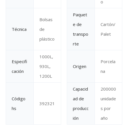
o
Paquet
Bolsas
e de
Cartón/
Técnica
de
transpo
Palet
plástico
rte
1000L,
Especifi
Porcela
930L,
Origen
cación
na
1200L
Capacid
200000
Código
ad de
unidade
392321
hs
producc
s por
ión
año