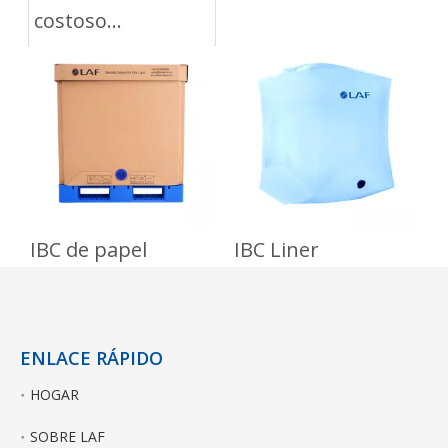
costoso
transportar
productos
líquidos de alto
valor?IBC Liner es
la solución.
IBC de papel
IBC Liner
ENLACE RÁPIDO
HOGAR
SOBRE LAF