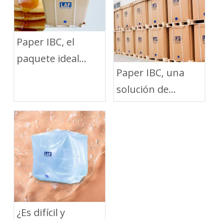
Paper IBC, el
paquete ideal
Paper IBC, una
para el envío de
solución de
jarabe líquido
embalaje verde
para el transporte
de líquidos a
granel
¿Es difícil y