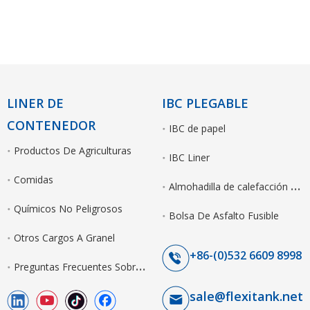
LINER DE
IBC PLEGABLE
CONTENEDOR
IBC de papel
Productos De Agriculturas
IBC Liner
Comidas
A
lmohadilla de calefacción eléctrica de IBC
Químicos No Peligrosos
Bolsa De Asfalto Fusible
Otros Cargos A Granel
+86-(0)532 6609 8998
P
reguntas Frecuentes Sobre El Revestimiento Seco A Granel
sale@flexitank.net