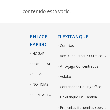
contenido está vacío!
ENLACE
FLEXITANQUE
RÁPIDO
Comidas
HOGAR
A
ceite Industrial Y Químicos No Peligrosos
SOBRE LAF
Vino/jugo Concentrados
SERVICIO
Asfalto
NOTICIAS
Contenedor De Frigorífico
C
ONTÁCTENOS
Flexitanque De Camión
P
reguntas frecuentes sobre Flexitank