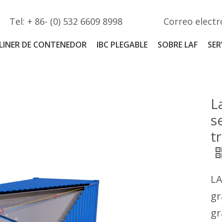
Tel: + 86- (0) 532 6609 8998
Correo electr
LINER DE CONTENEDOR
IBC PLEGABLE
SOBRE LAF
SER
L
s
t
LA
gr
gr