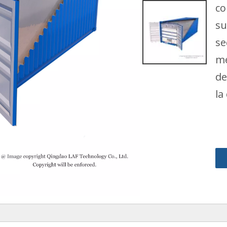
co
su
se
me
de
la