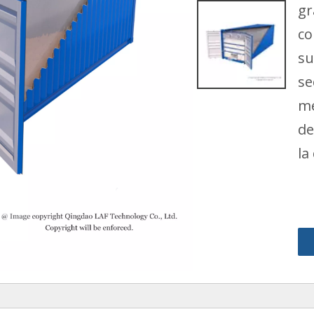
gr
co
su
se
me
de
la