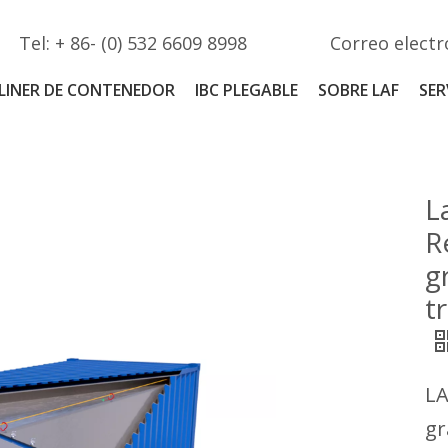
Tel: + 86- (0) 532 6609 8998
Correo electr
LINER DE CONTENEDOR
IBC PLEGABLE
SOBRE LAF
SER
L
R
g
t
LA
gr