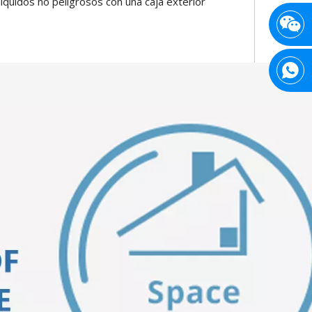
quidos no peligrosos con una caja exterior