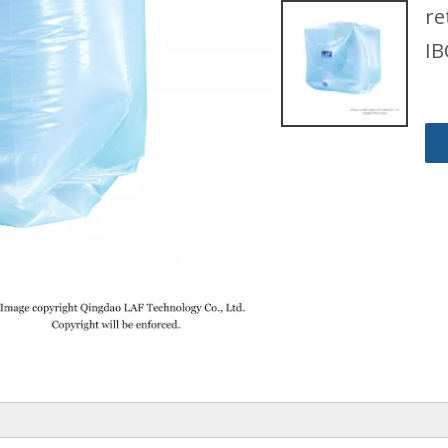
re
IB