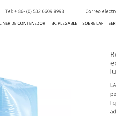
Tel: + 86- (0) 532 6609 8998
Correo electr
LINER DE CONTENEDOR
IBC PLEGABLE
SOBRE LAF
SER
R
e
l
LA
pe
lí
ad