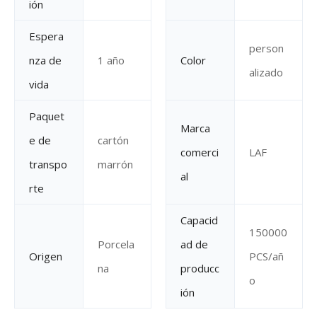
ión
Espera
person
nza de
1 año
Color
alizado
vida
Paquet
Marca
e de
cartón
comerci
LAF
transpo
marrón
al
rte
Capacid
150000
Porcela
ad de
Origen
PCS/añ
na
producc
o
ión