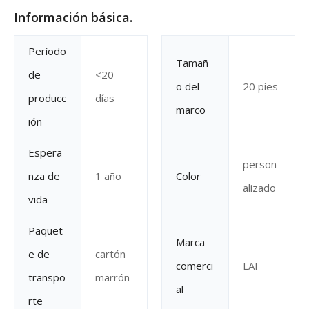
Información básica.
Período
Tamañ
de
<20
o del
20 pies
producc
días
marco
ión
Espera
person
nza de
1 año
Color
alizado
vida
Paquet
Marca
e de
cartón
comerci
LAF
transpo
marrón
al
rte