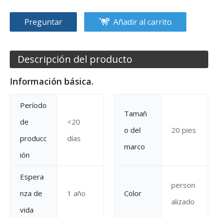
Preguntar
Añadir al carrito
Descripción del producto
Información básica.
Período
Tamañ
de
<20
o del
20 pies
producc
días
marco
ión
Espera
person
nza de
1 año
Color
alizado
vida