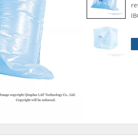
re
IB