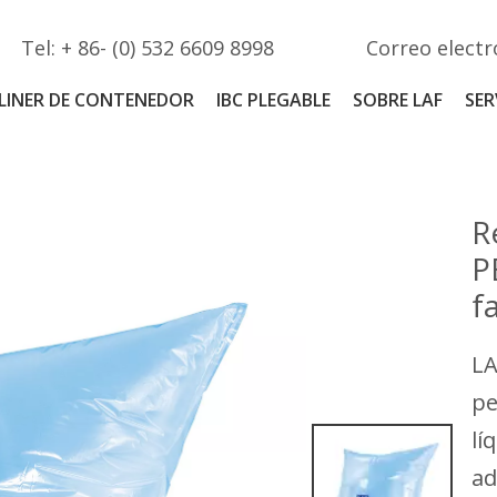
Tel: + 86- (0) 532 6609 8998
Correo electr
LINER DE CONTENEDOR
IBC PLEGABLE
SOBRE LAF
SER
R
P
f
LA
pe
lí
ad