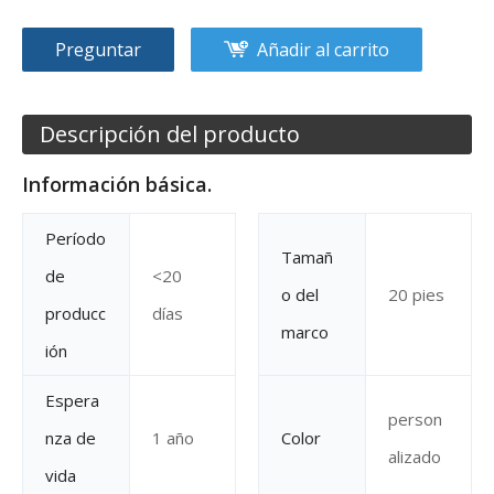
Preguntar
Añadir al carrito
Descripción del producto
Información básica.
Período
Tamañ
de
<20
o del
20 pies
producc
días
marco
ión
Espera
person
nza de
1 año
Color
alizado
vida