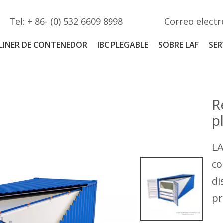
Tel: + 86- (0) 532 6609 8998
Correo electr
LINER DE CONTENEDOR
IBC PLEGABLE
SOBRE LAF
SER
R
p
LA
co
di
pr