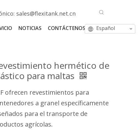
ónico:
sales@flexitank.net.cn
VICIO
NOTICIAS
CONTÁCTENOS
Español
evestimiento hermético de
lástico para maltas
F ofrecen revestimientos para
ntenedores a granel específicamente
señados para el transporte de
oductos agrícolas.