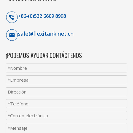
+86-(0)532 6609 8998
sale@flexitank.net.cn
¡PODEMOS AYUDAR!CONTÁCTENOS