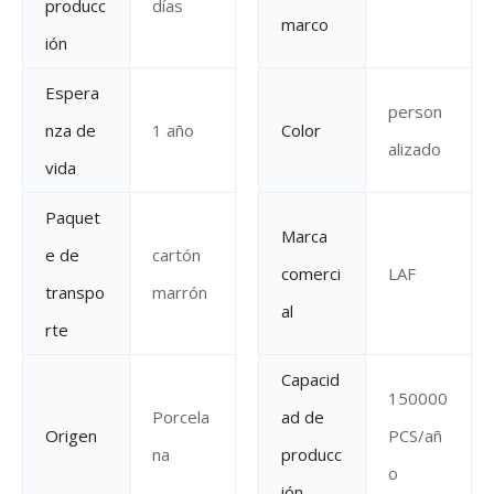
producc
días
marco
ión
Espera
person
nza de
1 año
Color
alizado
vida
Paquet
Marca
e de
cartón
comerci
LAF
transpo
marrón
al
rte
Capacid
150000
Porcela
ad de
Origen
PCS/añ
na
producc
o
ión