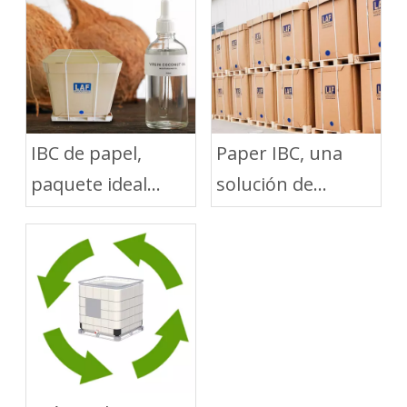
IBC de papel,
Paper IBC, una
paquete ideal
solución de
para el envío de
embalaje verde
aceite de coco
para el transporte
de líquidos a
granel