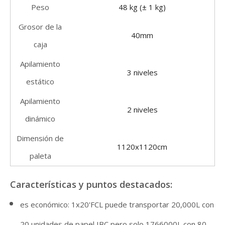
Peso
48 kg (± 1 kg)
Grosor de la
40mm
caja
Apilamiento
3 niveles
estático
Apilamiento
2 niveles
dinámico
Dimensión de
1120x1120cm
paleta
Características y puntos destacados:
es económico: 1x20'FCL puede transportar 20,000L con
20 unidades de papel IBC pero solo 1766000L con 80