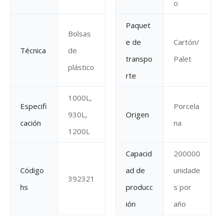
o
Paquet
Bolsas
e de
Cartón/
Técnica
de
transpo
Palet
plástico
rte
1000L,
Especifi
Porcela
930L,
Origen
cación
na
1200L
Capacid
200000
Código
ad de
unidade
392321
hs
producc
s por
ión
año