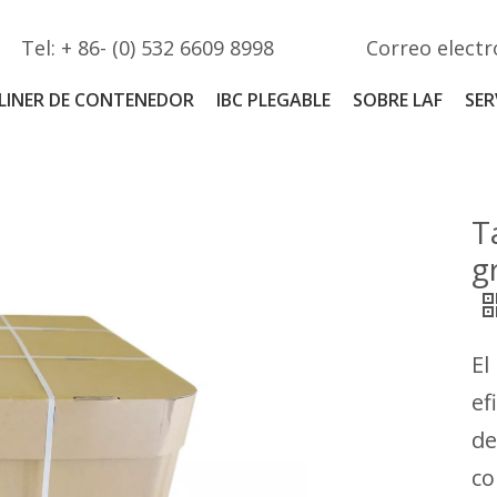
Tel: + 86- (0) 532 6609 8998
Correo electr
LINER DE CONTENEDOR
IBC PLEGABLE
SOBRE LAF
SER
T
g
El
ef
de
co