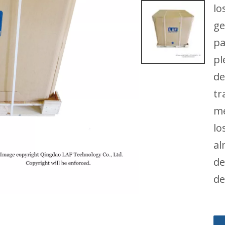
lo
ge
pa
pl
de
tr
me
lo
al
de
de