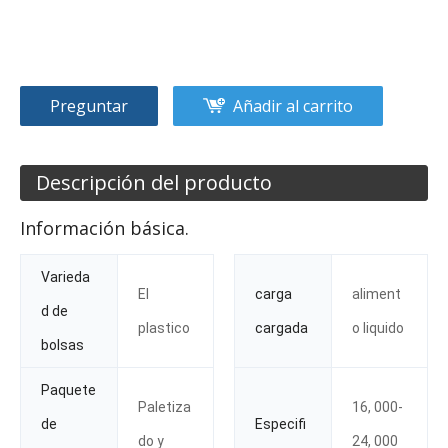
Preguntar
Añadir al carrito
Descripción del producto
Información básica.
Varieda
El
carga
aliment
d de
plastico
cargada
o liquido
bolsas
Paquete
Paletiza
16, 000-
de
Especifi
do y
24, 000