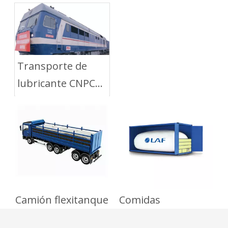
embalaje flexibles
por Carretera
Transporte de
lubricante CNPC
con LAF Flexitank
por ferrocarril
Camión flexitanque
Comidas