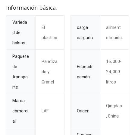
Información básica.
Varieda
El
carga
aliment
d de
plastico
cargada
o liquido
bolsas
Paquete
Paletiza
16, 000-
de
Especifi
do y
24, 000
transpo
cación
Granel
litros
rte
Marca
Qingdao
comerci
LAF
Origen
, China
al
Capacid