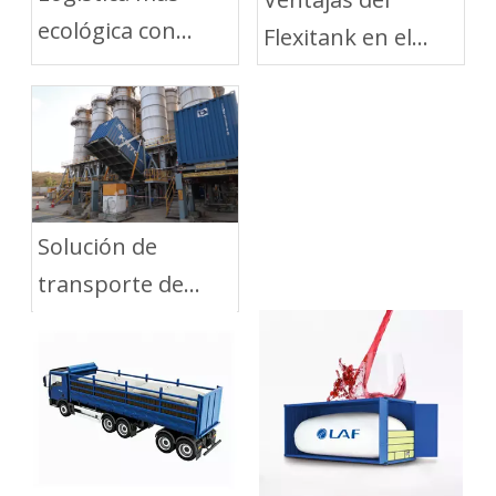
ecológica con
Flexitank en el
soluciones de
Transporte Corto
embalaje flexibles
por Carretera
Solución de
transporte de
graneles secos de
silo a silo en
contenedores