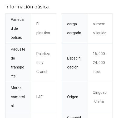
Información básica.
Varieda
El
carga
aliment
d de
plastico
cargada
o liquido
bolsas
Paquete
Paletiza
16, 000-
de
Especifi
do y
24, 000
transpo
cación
Granel
litros
rte
Marca
Qingdao
comerci
LAF
Origen
, China
al
Capacid