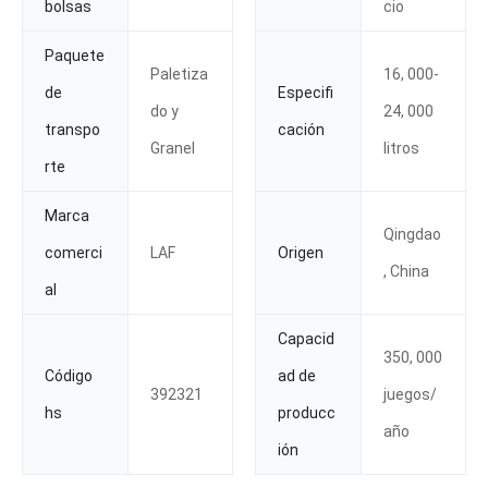
bolsas
cio
Paquete
Paletiza
16, 000-
de
Especifi
do y
24, 000
transpo
cación
Granel
litros
rte
Marca
Qingdao
comerci
LAF
Origen
, China
al
Capacid
350, 000
Código
ad de
392321
juegos/
hs
producc
año
ión