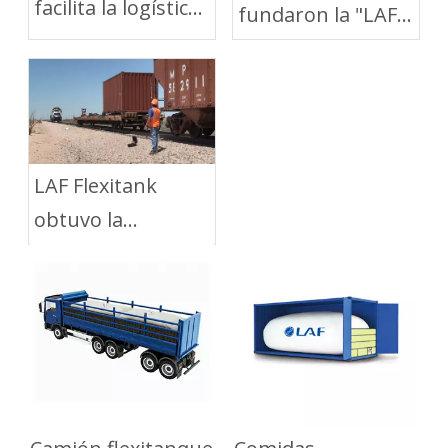
facilita la logística
fundaron la "LAF
de aceite
Beca "
comestible entre
China y Rusia
LAF Flexitank
obtuvo la
certificación CRCC