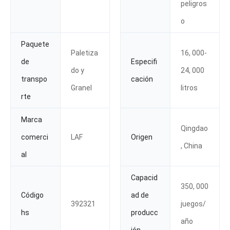
peligros
o
Paquete
Paletiza
16, 000-
de
Especifi
do y
24, 000
transpo
cación
Granel
litros
rte
Marca
Qingdao
comerci
LAF
Origen
, China
al
Capacid
350, 000
Código
ad de
392321
juegos/
hs
producc
año