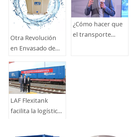
¿Cómo hacer que
el transporte
Otra Revolución
químico de NDG
en Envasado de
sea más
Líquidos y
ecológico?
Logística
LAF Flexitank
facilita la logística
de aceite
comestible entre