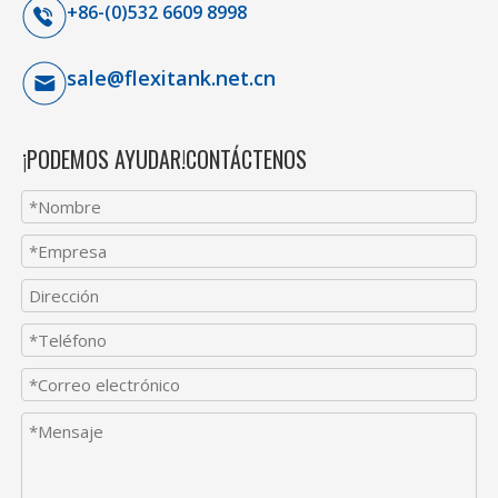
+86-(0)532 6609 8998
sale@flexitank.net.cn
¡PODEMOS AYUDAR!CONTÁCTENOS