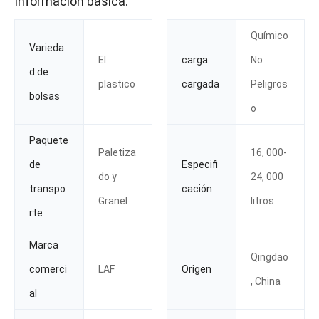
Información básica.
Químico
Varieda
El
carga
No
d de
plastico
cargada
Peligros
bolsas
o
Paquete
Paletiza
16, 000-
de
Especifi
do y
24, 000
transpo
cación
Granel
litros
rte
Marca
Qingdao
comerci
LAF
Origen
, China
al