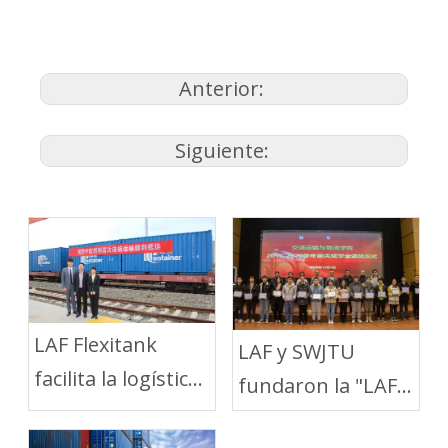
Anterior:
Siguiente:
LAF Flexitank
LAF y SWJTU
facilita la logística
fundaron la "LAF
de aceite
Beca "
comestible entre