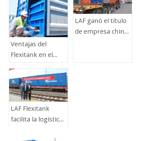
LAF ganó el título
de empresa china
"Pequeño
Ventajas del
gigante"
Flexitank en el
Transporte Corto
por Carretera
LAF Flexitank
facilita la logística
de aceite
comestible entre