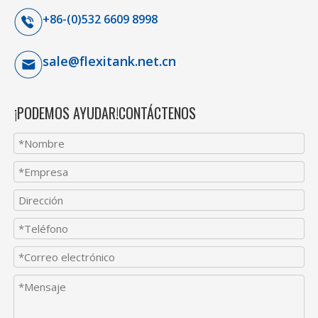
+86-(0)532 6609 8998
sale@flexitank.net.cn
¡PODEMOS AYUDAR!CONTÁCTENOS