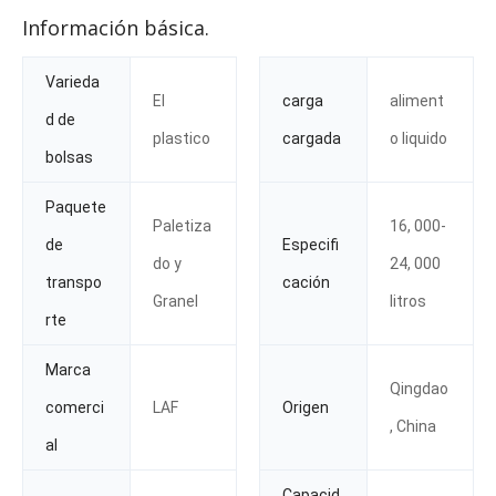
Información básica.
Varieda
El
carga
aliment
d de
plastico
cargada
o liquido
bolsas
Paquete
Paletiza
16, 000-
de
Especifi
do y
24, 000
transpo
cación
Granel
litros
rte
Marca
Qingdao
comerci
LAF
Origen
, China
al
Capacid