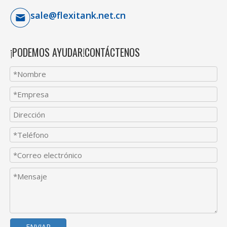
sale@flexitank.net.cn
¡PODEMOS AYUDAR!CONTÁCTENOS
ENVIAR