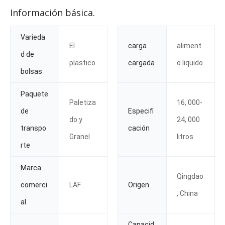
Información básica.
Varieda
El
carga
aliment
d de
plastico
cargada
o liquido
bolsas
Paquete
Paletiza
16, 000-
de
Especifi
do y
24, 000
transpo
cación
Granel
litros
rte
Marca
Qingdao
comerci
LAF
Origen
, China
al
Capacid