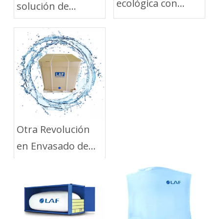
ecológica con
solución de
soluciones de
embalaje verde
embalaje flexibles
para el transporte
de líquidos a
granel
Otra Revolución
en Envasado de
Líquidos y
Logística