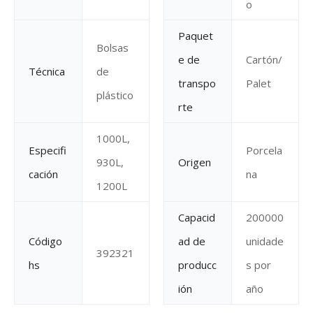
o
Paquet
Bolsas
e de
Cartón/
Técnica
de
transpo
Palet
plástico
rte
1000L,
Especifi
Porcela
930L,
Origen
cación
na
1200L
Capacid
200000
Código
ad de
unidade
392321
hs
producc
s por
ión
año