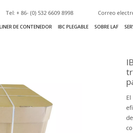
Tel: + 86- (0) 532 6609 8998
Correo electr
LINER DE CONTENEDOR
IBC PLEGABLE
SOBRE LAF
SER
I
t
p
El
ef
de
co