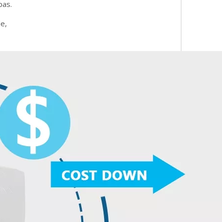
pas.
le,