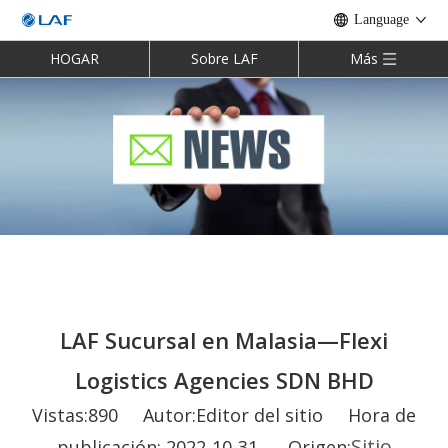
Language
HOGAR
Sobre LAF
Más
LAF Sucursal en Malasia—Flexi
Logistics Agencies SDN BHD
Vistas:
890
Autor:Editor del sitio Hora de
Sitio
publicación: 2022-10-31 Origen: