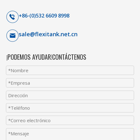
+86-(0)532 6609 8998
sale@flexitank.net.cn
¡PODEMOS AYUDAR!CONTÁCTENOS