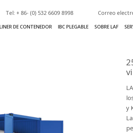
Tel: + 86- (0) 532 6609 8998
Correo electr
LINER DE CONTENEDOR
IBC PLEGABLE
SOBRE LAF
SER
2
v
LA
lo
y 
La
pe