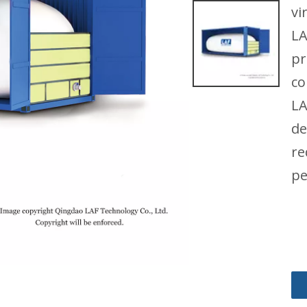
vi
LA
pr
co
LA
de
re
pe