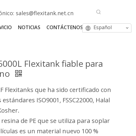
ónico:
sales@flexitank.net.cn
VICIO
NOTICIAS
CONTÁCTENOS
Español
5000L Flexitank fiable para
ino
F Flexitanks que ha sido certificado con
s estándares ISO9001, FSSC22000, Halal
Kosher.
 resina de PE que se utiliza para soplar
lículas es un material nuevo 100 %