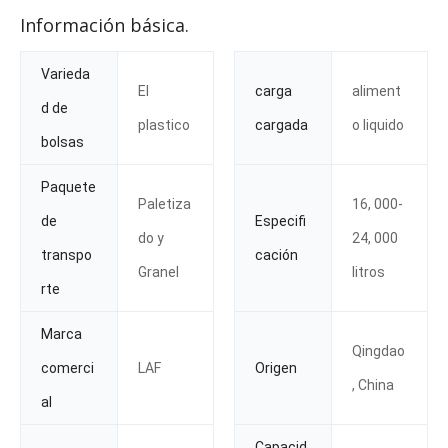
Información básica.
Varieda
El
carga
aliment
d de
plastico
cargada
o liquido
bolsas
Paquete
Paletiza
16, 000-
de
Especifi
do y
24, 000
transpo
cación
Granel
litros
rte
Marca
Qingdao
comerci
LAF
Origen
, China
al
Capacid