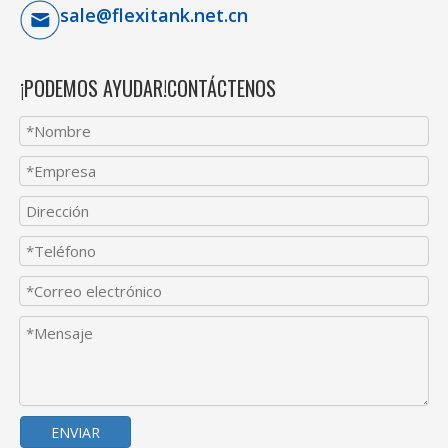
sale@flexitank.net.cn
¡PODEMOS AYUDAR!CONTÁCTENOS
ENVIAR