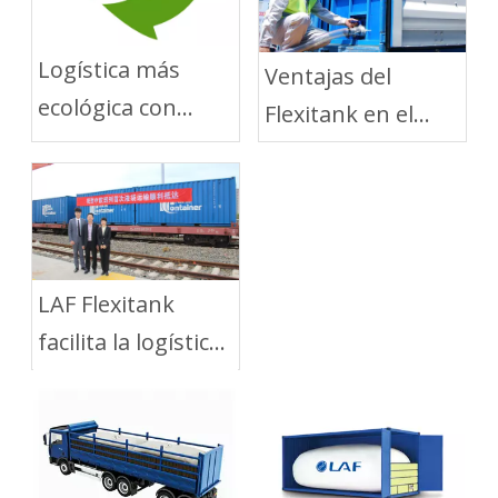
Logística más
Ventajas del
ecológica con
Flexitank en el
soluciones de
Transporte Corto
embalaje flexibles
por Carretera
LAF Flexitank
facilita la logística
de aceite
comestible entre
China y Rusia