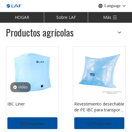
Language
HOGAR
Sobre LAF
Más
Productos agrícolas
vídeo
IBC Liner
Revestimiento desechable
de PE IBC para transporte
farmacéutico
Preguntar
Preguntar